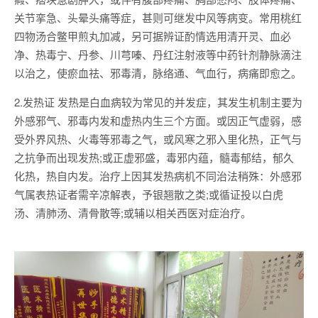
关节挛急、头晕头痛等症，甚则可继发中风等病变。常用桃红
四物汤合鳖甲煎丸加减，另可据辨证酌情选用清开灵、血必
净、热毒宁、丹参、川芎嗪、丹红注射液等中药针剂静脉滴注
以治之，使瘀血祛、邪毒清，脉络通、气血行，病痛即愈之。
2.发热证 发热是白血病较为常见的并发症，其发生机制主要为
外感邪气、邪毒内发和虚热内生三个方面。或因正气虚弱，感
受外界风热、火毒等邪毒之气，或风寒之邪入里化热，正气与
之抗争而出现发热;或正虚邪盛，毒邪内蕴，髓毒郁结，郁久
化热，热自内发。治疗上因其发热病机不同治法稍殊：外感邪
气属表热证者需辛凉解表，予银翘散之类;或循证投以白虎
汤、清肺汤、清骨散等;或辅以相关西医对症治疗。