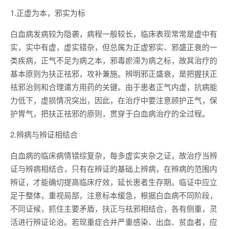
1.正虚为本，邪实为标
白血病发病较为隐袭，病程一般较长，临床表现常常是虚中有
实，实中有虚，虚实错杂，但总属为正虚邪实、邪盛正衰的一
类疾病，正气不足为病之本，邪毒瘀滞为病之标，故其治疗的
基本原则为扶正祛邪，攻补兼施。辨明邪正盛衰，是把握扶正
祛邪治则和合理遣方用药的关键。由于患者正气内虚，抗病能
力低下，虚损情况突出，因此，在治疗中要注意顾护正气，保
护胃气，把扶正祛邪的原则，贯穿于白血病治疗的全过程。
2.辨病与辨证相结合
白血病的临床病情错综复杂，每多虚实夹杂之证，故治疗当辨
证与辨病相结合，只有在辨证的基础上辨病，在辨病的范围内
辨证，才能确切提高临床疗效，延长患者生存期。临证中应立
足于整体，重视局部，注意标本缓急，根据白血病不同阶段，
不同证候，抓住主要矛盾，扶正与祛邪相结合，各有侧重，灵
活进行辨证论治。若现重症合并严重感染、出血、贫血者，应