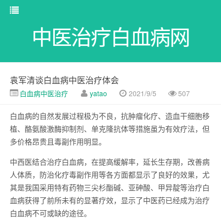
中医治疗白血病网
袁军清谈白血病中医治疗体会
白血病中医治疗
yatao
2021/9/5
507
白血病的自然发展过程极为不良，抗肿瘤化疗、造血干细胞移
植、酪氨酸激酶抑制剂、单克隆抗体等措施虽为有效疗法，但
多价格昂贵且毒副作用明显。
中西医结合治疗白血病，在提高缓解率，延长生存期，改善病
人体质，防治化疗毒副作用等各方面都显示了良好的效果，尤
其是我国采用特有药物三尖杉酯碱、亚砷酸、甲异靛等治疗白
血病获得了前所未有的显著疗效，显示了中医药已经成为治疗
白血病不可或缺的途径。