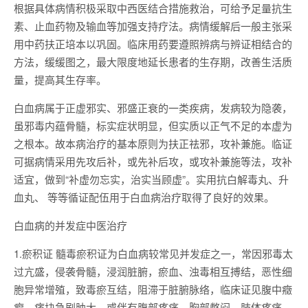
根据具体病情积极采取中西医结合措施救治，可给予足量抗生
素、止血药物及输血等加强支持疗法。病情缓解后一般主张采
用中药扶正培本以巩固。临床用药要遵照辨病与辨证相结合的
方法，缓缓图之，最大限度地延长患者的生存期，改善生活质
量，提高其生存率。
白血病属于正虚邪实、邪盛正衰的一类疾病，发病较为隐袭，
虽邪毒内蕴骨髓，标实症状明显，但实质以正气不足的本虚为
之根本。故本病治疗的基本原则为扶正祛邪，攻补兼施。临证
可据病情采用先攻后补，或先补后攻，或攻补兼施等法，攻补
适宜，做到“补虚勿忘实，治实当顾虚”。实用抗白解毒丸、升
血丸、 等等循证配伍用于白血病治疗取得了良好的效果。
白血病的并发症中医治疗
1.瘀积证 髓毒瘀积证为白血病较常见并发症之一，常因邪毒太
过亢盛，侵袭骨髓，浸润脏腑，瘀血、浊毒相互搏结，恶性细
胞异常增殖，致毒瘀互结，阻滞于脏腑脉络，临床证见腹中癥
瘕、痞块急剧肿大，或伴有腹部疼痛、胸部憋闷、肢体疼痛、