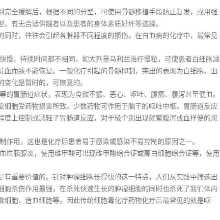
完全缓解后，根据不同的分型，可使用骨髓移植手段防止复发，或用强
型、有无合适供髓者以及患者的身体素质好坏等选择。
同时，往往会引起各脏器不同程度的损伤。在白血病的化疗中，最常见
快慢、持续时间都不相同，如大剂量马利兰治疗慢粒，可使患者白细胞减
贫血而致不能恢复。一般化疗引起的骨髓抑制，突出的表现为白细胞、血
的变化是暂时的，可恢复的。
等的胃肠道症状，表现为食欲不振、恶心、呕吐、腹痛、腹泻甚至便血。
皮细胞受药物损害所致。少数药物可作用于脑干的呕吐中枢。胃肠道反应
程度上控制或减轻了胃肠道反应，对于极个别出现频繁腹泻或血样便的患
制作用，这也是化疗后患者易于感染或感染不易控制的原因之一。
血性胰腺炎，使用维甲酸可出现维甲酸综合征或高白细胞综合征等，使用
有重要价值的。针对肿瘤细胞长得快的这一特点，人们从实践中筛选出
细胞杀伤作用最强，在杀死快速生长的肿瘤细胞的同时也杀死了我们体内
囊细胞、造血细胞等。因此传统细胞毒化疗药物化疗后最常见的就是呕