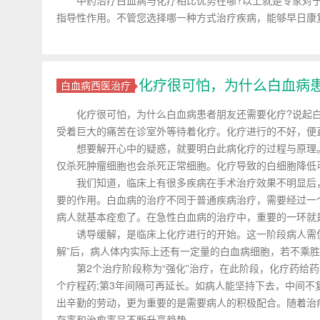
中药治疗白血病与化疗相比优势在哪?以上就是专家对于
指导性作用。不管您选择哪一种方式治疗疾病，能够早日康
化疗很可怕，为什么白血病
白血病西医治疗
化疗很可怕，为什么白血病患者朋友还需要化疗?说起白
受着巨大的痛苦在诊室外等待着化疗。化疗进行的不好，便直
想要解开心中的疑惑，就要明白此病化疗的过程与原理。
仅杀死肿瘤细胞也会杀死正常细胞。化疗导致的白细胞降低
我们知道，临床上有很多疾病在手术治疗效果不明显后，
要的作用。白血病的治疗不同于普通疾病治疗，需要经过一
病人就基本痊愈了。在急性白血病的治疗中，重要的一环就是
诱导缓解，是临床上化疗进行的开始。这一阶段病人需使
解”后，病人体内实际上还有一定量的白血病细胞，若不乘胜
第2个治疗阶段称为“强化”治疗，在此阶段，化疗药给药间
个疗程药;第3年间隔可再延长。如病人能坚持下去，中间不
出辛勤的劳动，更为重要的是需要病人的积极配合。随着治
存率和治愈率呈不断升高趋势。