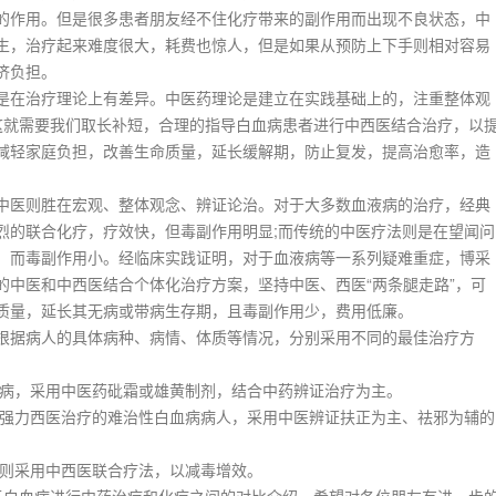
作用。但是很多患者朋友经不住化疗带来的副作用而出现不良状态，中
生，治疗起来难度很大，耗费也惊人，但是如果从预防上下手则相对容易
济负担。
在治疗理论上有差异。中医药理论是建立在实践基础上的，注重整体观
这就需要我们取长补短，合理的指导白血病患者进行中西医结合治疗，以
减轻家庭负担，改善生命质量，延长缓解期，防止复发，提高治愈率，造
医则胜在宏观、整体观念、辨证论治。对于大多数血液病的治疗，经典
烈的联合化疗，疗效快，但毒副作用明显;而传统的中医疗法则是在望闻问
，而毒副作用小。经临床实践证明，对于血液病等一系列疑难重症，博采
的中医和中西医结合个体化治疗方案，坚持中医、西医“两条腿走路”，可
质量，延长其无病或带病生存期，且毒副作用少，费用低廉。
据病人的具体病种、病情、体质等情况，分别采用不同的最佳治疗方
病，采用中医药砒霜或雄黄制剂，结合中药辨证治疗为主。
强力西医治疗的难治性白血病病人，采用中医辨证扶正为主、祛邪为辅的
则采用中西医联合疗法，以减毒增效。