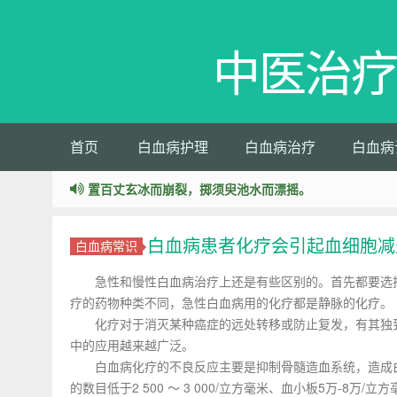
中医治疗
首页
白血病护理
白血病治疗
白血病
置百丈玄冰而崩裂，掷须臾池水而漂摇。
白血病患者化疗会引起血细胞减
白血病常识
急性和慢性白血病治疗上还是有些区别的。首先都要选择
疗的药物种类不同，急性白血病用的化疗都是静脉的化疗。
化疗对于消灭某种癌症的远处转移或防止复发，有其独到
中的应用越来越广泛。
白血病化疗的不良反应主要是抑制骨髓造血系统，造成白
的数目低于2 500 ～ 3 000/立方毫米、血小板5万-