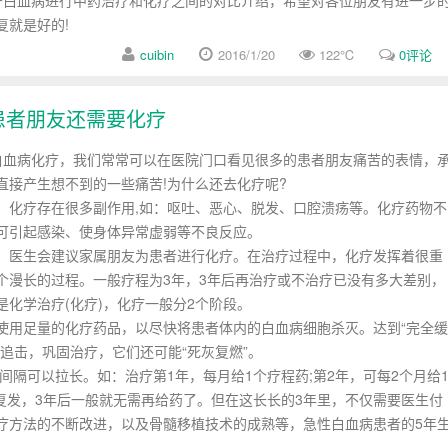
白血病进行中药治疗和化疗之间的对比介绍，希望对各位朋友有进一步
复就是好的!
cuibin
2016/1/20
122
℃
0评论
患者朋友还需要化疗
血病化疗，我们常常可以在医院门口看见很多的患者朋友痛苦的表情，
接产生想不到的一些痛苦!为什么还去化疗呢?
化疗存在很多副作用,如：呕吐、恶心、脱发、口腔溃疡等。化疗药物不
可引起感染、使身体异常虚弱等不良反应。
医生会建议家属朋友为患者进行化疗。在治疗过程中，化疗发挥着很重
个漫长的过程。一般疗程为3年，3年后再治疗或不治疗已没有多大差别，
化学治疗(化疗)，化疗一般分2个阶段。
用足量的化疗药品，以尽快将患者体内的白血病细胞杀灭。达到“完全缓
追击，巩固治疗，它们还可能“死灰复燃”。
隔可以拉长。如：治疗第1年，每月给1个疗程药;第2年，可每2个月给
复发，3年后一般就无需再给药了。但在这长长的3年里，不仅需要医生付
疗方法的不断改进，以及骨髓移植技术的成熟等，急性白血病患者的5年