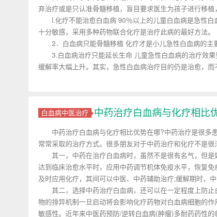
弃治疗或是只认准骨髓移植，盲目要求医生为孩子进行移植
l.化疗不能治愈白血病 90％以上的儿童白血病是急性白
十分敏感，采用多种药物联合化疗是治疗此病的最好方法。
2．白血病只能骨髓移植 化疗才是小儿急性白血病的主
3.白血病治疗只能延长生命 儿童急性白血病的治疗效果
缓解率大幅上升。其实，急性白血病治疗目的仍是治愈，而
中药治疗白血病与化疗相比
白血病中医治疗
中药治疗白血病与化疗相比优势在哪?中药治疗是很多患
常常采取的治疗方式。很多朋友对于中药治疗和化疗不是很
其一，中药在治疗白血病时，虽然不是很有名气，但是好
达到临床治愈水平时，应用中药调节机体免疫水平，恢复免
及时应用化疗，其间可以中医、中药辅助治疗;缓解期时，
其二，选择中药治疗白血病，还可以在一定程度上防止白
物的排异机制一旦启动将会影响化疗药物对白血病细胞的作
敏感性。近年来中医药预防/逆转白血病(肿瘤)多耐药药性