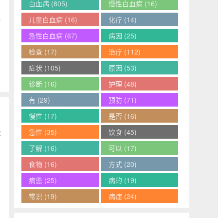
白血病
(805)
慢性白血病
(16)
儿童白血病
(16)
化疗
(14)
物
急性白血病
(67)
病因
(25)
检查
(17)
治疗
(112)
症状
(105)
原因
(53)
诊断
(16)
护理
(48)
有
(29)
预防
(71)
慢性
(17)
是否
(16)
急性
(35)
饮食
(45)
友
了解
(16)
可以
(17)
食物
(16)
方式
(20)
病患
(25)
病的
(19)
常识
(19)
病症
(24)