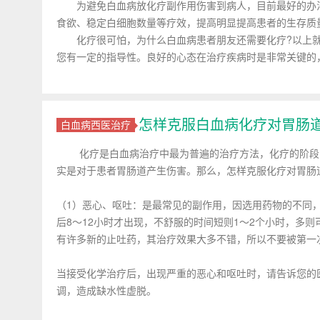
为避免白血病放化疗副作用伤害到病人，目前最好的办法
食欲、稳定白细胞数量等疗效，提高明显提高患者的生存质
化疗很可怕，为什么白血病患者朋友还需要化疗?以上就
您有一定的指导性。良好的心态在治疗疾病时是非常关键的，
怎样克服白血病化疗对胃肠
白血病西医治疗
化疗是白血病治疗中最为普遍的治疗方法，化疗的阶段，
实是对于患者胃肠道产生伤害。那么，怎样克服化疗对胃肠
（1）恶心、呕吐：是最常见的副作用，因选用药物的不同
后8～12小时才出现，不舒服的时间短则1～2个小时，多
有许多新的止吐药，其治疗效果大多不错，所以不要被第一
当接受化学治疗后，出现严重的恶心和呕吐时，请告诉您的
调，造成缺水性虚脱。