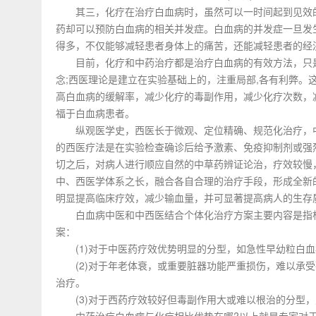
其三，化疗在治疗白血病时，虽然可以一时间起到见效的
药却可以预防白血病的相关并发症。白血病的并发症一旦发
得多，不仅能够减轻患者身体上的痛苦，还能减轻患者的经
目前，化疗和中药治疗都是治疗白血病的有效方法，只是
念;西医理论是建立在实验基础上的，注重局部,各有利弊。
高白血病的缓解率，减少化疗的毒副作用，减少化疗次数，
福于白血病患者。
纵观医学史，西医长于微观、定位精确、规范化治疗，中
的西医疗法是在实验检查确诊后给予激素、免疫抑制剂或强
切之后，对病人进行顺应自然的中草药辨证论治，疗效较慢
中、西医学体系之长，融合各自合理的治疗手段，形成全新
明显提高临床疗效，减少输血量，并可显著提高病人的生存
白血病中医和中西医结合个体化治疗方案主要内容是指根
案：
(1)对于中医药疗效优势明显的分型，如急性早幼粒白血
(2)对于年老体衰，或重要脏器功能严重损伤，难以承受
治疗。
(3)对于西药疗效较好但毒副作用大或难以根治的分型，