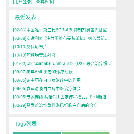
[用户登录]
[查看权限]
最近发表
[02/06]
中国唯一第三代BCR-ABL抑制剂奥雷巴替尼首入医保目录
[02/06]
安适利®（注射用维布妥昔单抗）纳入最新国家医保目录，
[10/13]
艾伏尼布片
[10/13]
阿糖胞苷注射液
[01/02]
Ublituximab和Umbralisib（U2）联合治疗慢性淋巴细胞白血病的探索
[09/07]
老年AML患者的诊疗现状
[09/05]
论中药在白血病治疗中的作用
[09/05]
袁军清谈白血病中医治疗体会
[09/05]
专家连线 共话CLL固定疗程模式，EHA新进展&国内新探索
[02/29]
复发难治性急性淋巴细胞白血病的治疗
Tags列表
放