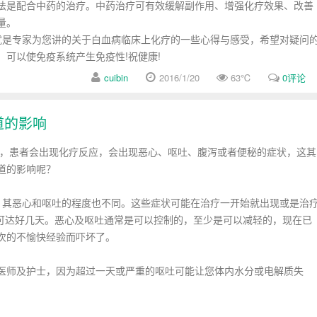
是配合中药的治疗。中药治疗可有效缓解副作用、增强化疗效果、改善
量。
是专家为您讲的关于白血病临床上化疗的一些心得与感受，希望对疑问
可以使免疫系统产生免疫性!祝健康!
cuibin
2016/1/20
63
℃
0评论
道的影响
患者会出现化疗反应，会出现恶心、呕吐、腹泻或者便秘的症状，这其
道的影响呢？
，其恶心和呕吐的程度也不同。这些症状可能在治疗一开始就出现或是治
则可达好几天。恶心及呕吐通常是可以控制的，至少是可以减轻的，现在已
次的不愉快经验而吓坏了。
医师及护士，因为超过一天或严重的呕吐可能让您体内水分或电解质失