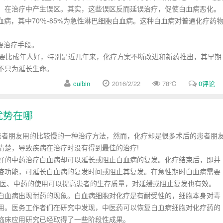
，在治疗中产生误区。其实，这些误区反而延误治疗，促使白血病恶化。
血病，其中70％-85%为急性淋巴细胞白血病。这种白血病对普通化疗药
要治疗手段。
要比成年人好，特别是近几年来，化疗方案不断改进和新药推出，其早期
不只为延长生命。
cuibin
2016/2/22
78
℃
0评论
优势在哪
者朋友用的比较慢的一种治疗方法，然而，化疗却是很多术后的患者朋
清楚，导致疾病在治疗时没有得到最佳的治疗!
的中药治疗白血病却可以延长或阻止白血病的复发。化疗结束后，即并
疫功能，可延长白血病的复发时间或阻止其复发。在急性期时白血病需要
中医、中药的使用可以提高患者的生存质量，对延缓或阻止复发也有效。
血病出现耐药的现象。白血病细胞对化疗是有耐受性的，细胞本身对毒
用。医务工作者们在研究中发现，中医药可以恢复白血病细胞对化疗药的
的临床应用研究已经取得了一些阶段性成果。