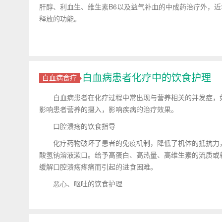
肝醇、利血生、维生素B6以及益气补血的中成药治疗外，
释放的功能。
白血病患者化疗中的饮食护理
白血病食疗
白血病患者在化疗过程中常出现与营养相关的并发症，如
影响患者营养的摄入，影响疾病的治疗效果。
口腔溃疡的饮食指导
化疗药物破坏了患者的免疫机制，降低了机体的抵抗力，
酸氢钠溶液漱口。给予高蛋白、高热量、高维生素的流质或软
缓解口腔溃疡疼痛而引起的进食困难。
恶心、呕吐的饮食护理