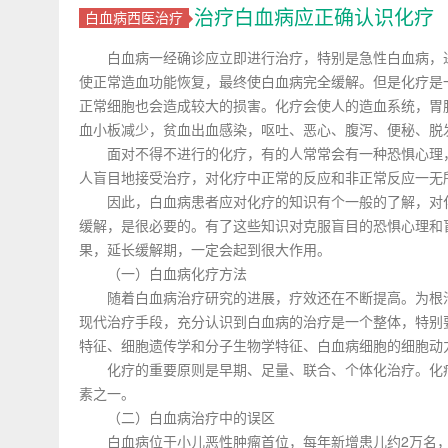
治疗白血病应正确认识化疗
白血病西医治疗
白血病一经确诊应立即进行治疗，特别是急性白血病，进
使正常造血功能恢复，最终使白血病完全缓解。但是化疗是
正常细胞也会造成较大的损害。化疗会使人的造血系统，胃
血小板减少，贫血出血感染，呕吐、恶心、腹泻、便秘、脱
面对不得不进行的化疗，有的人常常会有一种恐惧心理，
人盲目地接受治疗，对化疗中正常的反应和非正常反应一无
因此，白血病患者应对化疗的知识有个一般的了解，对化
缓解，是很必要的。有了这些知识对克服盲目的恐惧心理和
果，延长缓解期，一定会起到很大作用。
（一）白血病化疗方法
随着白血病治疗研究的进展，疗效还在不断提高。为根治
现代治疗手段，充分认识到白血病的治疗是一个整体，特别
特征、细胞遗传学和分子生物学特征、白血病细胞的细胞动
化疗的重要原则是早期、足量、联合、个体化治疗。化疗
素之一。
（二）白血病治疗中的误区
白血病位于小儿恶性肿瘤首位，每年新增患儿约2万名，以