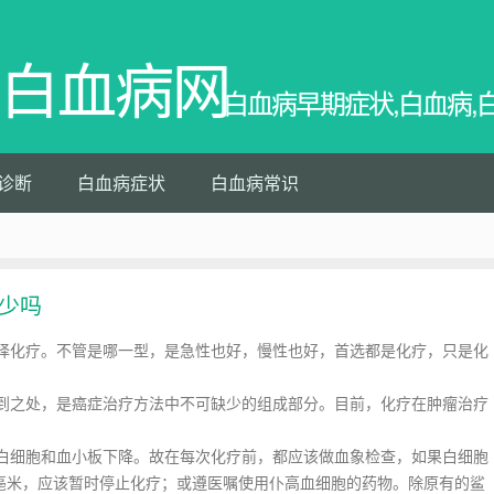
白血病网
白血病早期症状,白血病,
诊断
白血病症状
白血病常识
少吗
化疗。不管是哪一型，是急性也好，慢性也好，首选都是化疗，只是化
之处，是癌症治疗方法中不可缺少的组成部分。目前，化疗在肿瘤治疗
细胞和血小板下降。故在每次化疗前，都应该做血象检查，如果白细胞
8万/立方亳米，应该暂时停止化疗；或遵医嘱使用仆高血细胞的药物。除原有的鲨