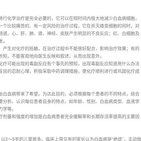
行化学治疗是完全必要的，它可以在短时间内极大地减少白血病细胞，
一个比较痛苦的、有一定风险的治疗过程，它在杀灭癌变细胞的同时，对
肠道、心、肝、肺、肾、神经、皮肤产生明显的不良反应；红、白细胞及
发。
产生对化疗的抵触，在治疗过程中不能很好配合，影响治疗效果；有的
所知，不能客观地向医生反映和叙述，从而出现意外。
疗可能出现的毒副反应有个事先的预知，出现毒副反应知道用什么办法
盲目的忍耐心理，积极采取中药调理措施，使化疗顺利进行或巩固化疗成
白血病带来了希望。为达此目的，必须根据每个患者的不同特点，综合
要分析、认识每位患者自身的特点，如年龄、性别、白血病类型、血液学
力学等。
剂量和强度的增加是白血病患者完全缓解率和长期存活率提高的主要因
2～9岁的儿童居多。临床上常见有的家长认为白血病是“绝症”，主动