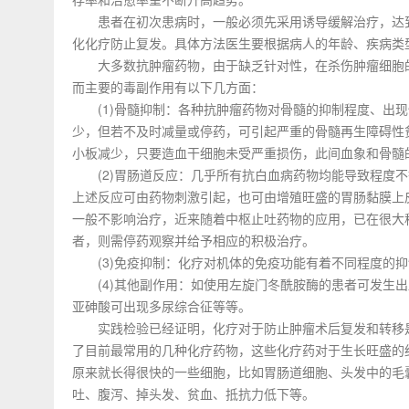
患者在初次患病时，一般必须先采用诱导缓解治疗，达到
化化疗防止复发。具体方法医生要根据病人的年龄、疾病类
大多数抗肿瘤药物，由于缺乏针对性，在杀伤肿瘤细胞的
而主要的毒副作用有以下几方面：
(1)骨髓抑制：各种抗肿瘤药物对骨髓的抑制程度、出现
少，但若不及时减量或停药，可引起严重的骨髓再生障碍性
小板减少，只要造血干细胞未受严重损伤，此间血象和骨髓
(2)胃肠道反应：几乎所有抗白血病药物均能导致程度不
上述反应可由药物刺激引起，也可由增殖旺盛的胃肠黏膜上
一般不影响治疗，近来随着中枢止吐药物的应用，已在很大
者，则需停药观察并给予相应的积极治疗。
(3)免疫抑制：化疗对机体的免疫功能有着不同程度的抑
(4)其他副作用：如使用左旋门冬酰胺酶的患者可发生出
亚砷酸可出现多尿综合征等等。
实践检验已经证明，化疗对于防止肿瘤术后复发和转移是
了目前最常用的几种化疗药物，这些化疗药对于生长旺盛的
原来就长得很快的一些细胞，比如胃肠道细胞、头发中的毛
吐、腹泻、掉头发、贫血、抵抗力低下等。