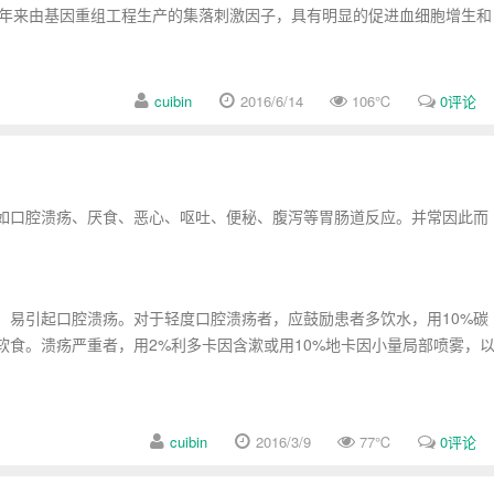
近年来由基因重组工程生产的集落刺激因子，具有明显的促进血细胞增生和
cuibin
2016/6/14
106
℃
0评论
口腔溃疡、厌食、恶心、呕吐、便秘、腹泻等胃肠道反应。并常因此而
易引起口腔溃疡。对于轻度口腔溃疡者，应鼓励患者多饮水，用10%碳
食。溃疡严重者，用2%利多卡因含漱或用10%地卡因小量局部喷雾，
cuibin
2016/3/9
77
℃
0评论