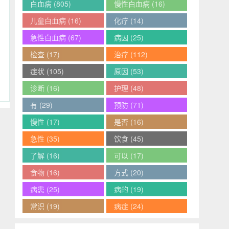
白血病
(805)
慢性白血病
(16)
儿童白血病
(16)
化疗
(14)
急性白血病
(67)
病因
(25)
检查
(17)
治疗
(112)
症状
(105)
原因
(53)
诊断
(16)
护理
(48)
有
(29)
预防
(71)
慢性
(17)
是否
(16)
急性
(35)
饮食
(45)
了解
(16)
可以
(17)
食物
(16)
方式
(20)
病患
(25)
病的
(19)
常识
(19)
病症
(24)