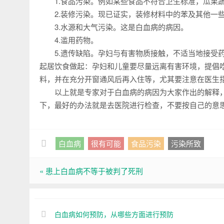
1.食品污染。例如某些食品不符合卫生标准，瓜果
2.装修污染。现已证实，装修材料中的苯及其他一些
3.水源和大气污染。这是白血病的病因。
4.滥用药物。
5.遗传缺陷。孕妇与有害物质接触，不适当地接受药
起居饮食做起：孕妇和儿童要尽量远离有害环境，提倡
料，并在充分开窗通风后再入住等，尤其要注意在医生
以上就是专家对于白血病的病因为大家作出的解释，
下，最好的办法就是去医院进行检查，不要按自己的意
白血病
很有可能
食品污染
污染所致
« 患上白血病不等于被判了死刑
白血病如何预防，从哪些方面进行预防