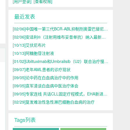
[用户登录]
[查看权限]
最近发表
[02/06]
中国唯一第三代BCR-ABL抑制剂奥雷巴替尼首入医保目录
[02/06]
安适利®（注射用维布妥昔单抗）纳入最新国家医保目录，
[10/13]
艾伏尼布片
[10/13]
阿糖胞苷注射液
[01/02]
Ublituximab和Umbralisib（U2）联合治疗慢性淋巴细胞白血病的探索
[09/07]
老年AML患者的诊疗现状
[09/05]
论中药在白血病治疗中的作用
[09/05]
袁军清谈白血病中医治疗体会
[09/05]
专家连线 共话CLL固定疗程模式，EHA新进展&国内新探索
[02/29]
复发难治性急性淋巴细胞白血病的治疗
Tags列表